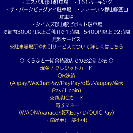
・エスパル郡山駐車場 ・161パーキング
・ザ・パークビッグアイ駐車場 ・ティーワン郡山駅西口
駐車場
・タイムズ郡山駅ピボット駐車場
※館内3000円以上ご利用で１時間、5400円以上で2時間
無料サービス
※駐車場場所や割引サービスについて詳しくは
こちら
〇 くらふと一期舎特設店でのお会計方法 〇
現金 / クレジットカード
QR決済
(Alipay/WeChatPay/PayPay/d払い/aupay/楽天
Pay/J-coin)
交通系ICカード
電子マネー
（WAON/nanaco/楽天Edy/iD/QUICPay）
・商品券(一部不可)